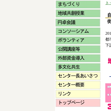
ト
2
都
下