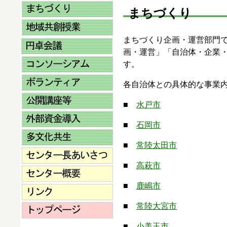
まちづくり
まちづくり企画・運営部門で
画・運営」「自治体・企業・
す。
各自治体との具体的な事業
■
水戸市
■
石岡市
■
常陸太田市
■
高萩市
■
鹿嶋市
■
常陸大宮市
■
小美玉市