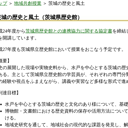
ップ
＞
地域共創授業
＞ 茨城の歴史と風土
茨城の歴史と風土（茨城県歴史館）
成24年度から
茨城県歴史館との連携協力に関する協定書
を締結
を開講しています。
成27年度も茨城県立歴史館において授業をおこなう予定です。
概要】
史の展開した現場や実物史料から、水戸を中心とする茨城の歴
ある。主として茨城県立歴史館の学芸員が、それぞれの専門分
の経験や視点をふまえながら、講義や実習など多様な形式で進
到達目標】
水戸を中心とする茨城の歴史と文化のあり様について、基
博物館・文書館における歴史資料の保存や活用方法につい
ける。
地域史研究を通して、地域社会の現代的な課題を発見し、